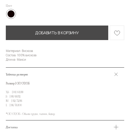
Цвет
ДОБАВИТЬ В КОРЗИНУ
Материал: Вискоза
Состав: 100% вискоза
Длина: Макси
Таблица размеров
Размер | ОГ/ ОТ/ОБ
XS | 84/ 64/88
S | 88/ 68/92
M | 92/ 72/96
L | 96/ 76/100
*ОГ/ ОТ/ОБ - Объем груди, талии, бедер
Доставка