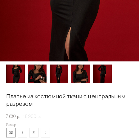
Платье из костюмной ткани с центральным
разрезом
7 630
р.
10 900
р.
Размер
XS
S
M
L