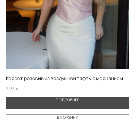
Корсет розовый из воздушной тафты с мерцанием
Пл
10 900
р.
11 9
ПОДРОБНЕЕ
В КОРЗИНУ