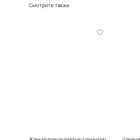
Смотрите также
Жаккардовое платье с принтом
Шелков