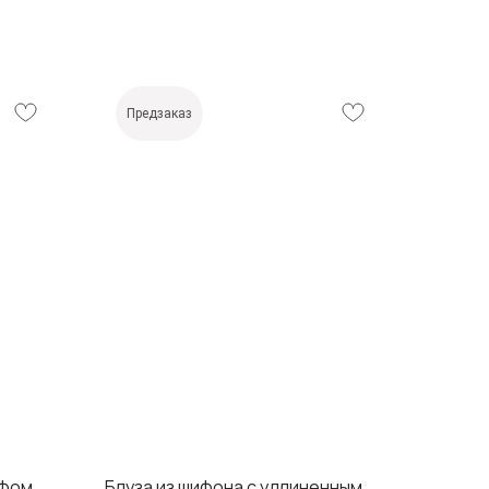
Предзаказ
рфом
Блуза из шифона с удлиненным