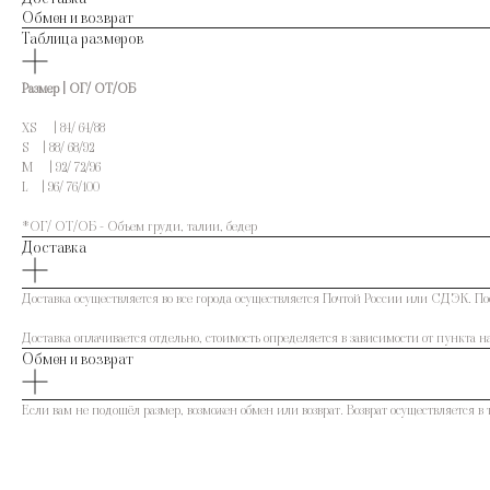
Обмен и возврат
Таблица размеров
Размер | ОГ/ ОТ/ОБ
XS | 84/ 64/88
S | 88/ 68/92
M | 92/ 72/96
L | 96/ 76/100
*ОГ/ ОТ/ОБ - Объем груди, талии, бедер
Доставка
Доставка осуществляется во все города осуществляется Почтой России или СДЭК. По
Доставка оплачивается отдельно, стоимость определяется в зависимости от пункта на
Обмен и возврат
Если вам не подошёл размер, возможен обмен или возврат. Возврат осуществляется в 