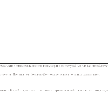
сле оплаты с вами связывается наш менеджер и выбирает удобный для Вас способ достав
значения. Доставка по г. Ростов-на-Дону осуществляется по тарифу сервиса такси.
течении 14 дней со дня заказа, при условии сохранения всех бирок и товарного вида изде