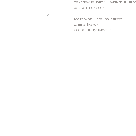
так сложно найти! Припыленный го
элегантной леди!
Материал: Органза-плиссе
Длина: Макси
Состав: 100% вискоза