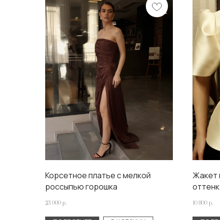
Корсетное платье с мелкой
Жакет 
россыпью горошка
оттенк
23 000
р.
10 800
р.