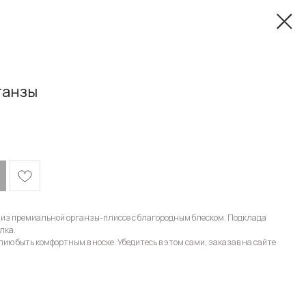
ганзы
 из премиальной органзы-плиссе с благородным блеском. Подклада
лка.
ию быть комфортным в носке. Убедитесь в этом сами, заказав на сайте