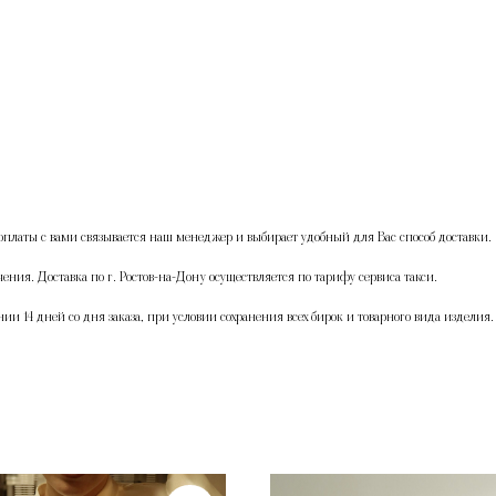
оплаты с вами связывается наш менеджер и выбирает удобный для Вас способ доставки. 
ения. Доставка по г. Ростов-на-Дону осуществляется по тарифу сервиса такси.
нии 14 дней со дня заказа, при условии сохранения всех бирок и товарного вида изделия.