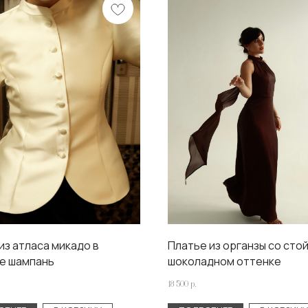
из атласа микадо в
Платье из органзы со стой
е шампань
шоколадном оттенке
18 500
р.