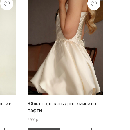
кой в
Юбка тюльпан в длине мини из
тафты
6 900
р.