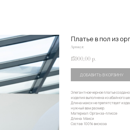
Платье в пол из ор
Артикул:
15900,00
р.
ДОБАВИТЬ В КОРЗИНУ
Элегантное черное платье создано
изделия выполнена из абайного ше
Длина макси не препятствует издел
нужный вам размер.
Материал: Органза-плиссе
Длина: Макси
Состав: 100% вискоза