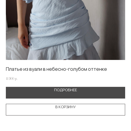
Платье из вуали в небесно-голубом оттенке
Пл
11 900
р.
17 5
ПОДРОБНЕЕ
В КОРЗИНУ