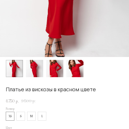
Платье из вискозы в красном цвете
4 750
р.
9 500
р.
Размер
XS
S
M
L
Цвет