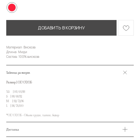
ДОБАВИТЬ В КОРЗИНУ
Материал: Вискоза
Длина: Миди
Состав: 100% вискоза
Таблица размеров
Размер | ОГ/ ОТ/ОБ
XS | 84/ 64/88
S | 88/ 68/92
M | 92/ 72/96
L | 96/ 76/100
*ОГ/ ОТ/ОБ - Объем груди, талии, бедер
Доставка