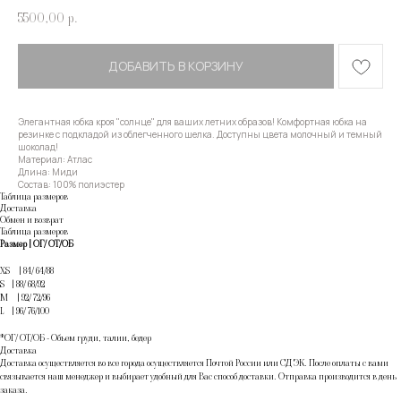
5500,00
р.
ДОБАВИТЬ В КОРЗИНУ
Элегантная юбка кроя "солнце" для ваших летних образов! Комфортная юбка на
резинке с подкладой из облегченного шелка. Доступны цвета молочный и темный
шоколад!
Материал: Атлас
Длина: Миди
Состав: 100% полиэстер
Таблица размеров
Доставка
Обмен и возврат
Таблица размеров
Размер | ОГ/ ОТ/ОБ
XS | 84/ 64/88
S | 88/ 68/92
M | 92/ 72/96
L | 96/ 76/100
*ОГ/ ОТ/ОБ - Объем груди, талии, бедер
Доставка
Доставка осуществляется во все города осуществляется Почтой России или СДЭК. После оплаты с вами
связывается наш менеджер и выбирает удобный для Вас способ доставки. Отправка производится в день
заказа.