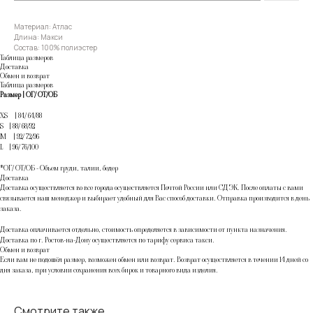
Материал: Атлас
Длина: Макси
Состав: 100% полиэстер
Таблица размеров
Доставка
Обмен и возврат
Таблица размеров
Размер | ОГ/ ОТ/ОБ
XS | 84/ 64/88
S | 88/ 68/92
M | 92/ 72/96
L | 96/ 76/100
*ОГ/ ОТ/ОБ - Объем груди, талии, бедер
Доставка
Доставка осуществляется во все города осуществляется Почтой России или СДЭК. После оплаты с вами
связывается наш менеджер и выбирает удобный для Вас способ доставки. Отправка производится в день
заказа.
Доставка оплачивается отдельно, стоимость определяется в зависимости от пункта назначения.
Доставка по г. Ростов-на-Дону осуществляется по тарифу сервиса такси.
Обмен и возврат
Если вам не подошёл размер, возможен обмен или возврат. Возврат осуществляется в течении 14 дней со
дня заказа, при условии сохранения всех бирок и товарного вида изделия.
Смотрите также