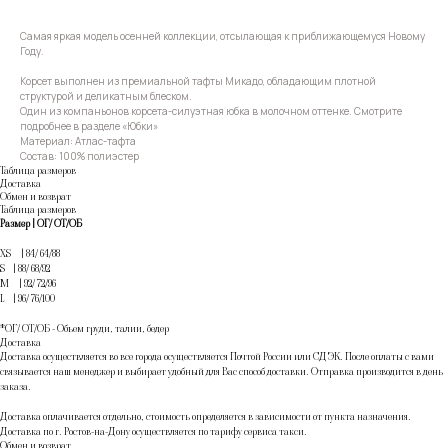
Самая яркая модель осенней коллекции, отсылающая к приближающемуся Новому
Году.
Корсет выполнен из премиальной тафты Микадо, обладающим плотной
структурой и деликатным блеском.
Один из компаньонов корсета-силуэтная юбка в молочном оттенке. Смотрите
подробнее в разделе «Юбки»
Материал: Атлас-тафта
Состав: 100% полиэстер
Таблица размеров
Доставка
Обмен и возврат
Таблица размеров
Размер | ОГ/ ОТ/ОБ
XS | 84/ 64/88
S | 88/ 68/92
M | 92/ 72/96
L | 96/ 76/100
*ОГ/ ОТ/ОБ - Объем груди, талии, бедер
Доставка
Доставка осуществляется во все города осуществляется Почтой России или СДЭК. После оплаты с вами
связывается наш менеджер и выбирает удобный для Вас способ доставки. Отправка производится в день
заказа.
Доставка оплачивается отдельно, стоимость определяется в зависимости от пункта назначения.
Доставка по г. Ростов-на-Дону осуществляется по тарифу сервиса такси.
Обмен и возврат