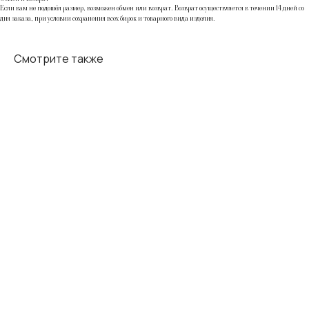
Если вам не подошёл размер, возможен обмен или возврат. Возврат осуществляется в течении 14 дней со
дня заказа, при условии сохранения всех бирок и товарного вида изделия.
Смотрите также